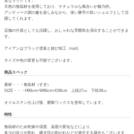
質なラックです。
天然の無垢材を使用しており、ナチュラルな風合いが魅力的。
アンティーク調の趣を楽しみながら、使い勝手の良いシェルフとして活
躍してくれます。
店舗の什器としても活躍し、おしゃれな雰囲気を演出することができま
す。
アイアンはブラック塗装と錆び加工（rust)
サイズや色の変更も可能でございます。
商品スペック
素材・・・無垢材（すぎ）
SIZE・・・H90cm×W86cm×D36cm 上段27㎝ 下段38㎝
オイルステン仕上げ後、蜜蝋ワックスを塗布しています。
特性
無垢材のため乾燥や湿度、温度の変化などにより、
多少の反りや割れ、継ぎ目の剥がれなどが発生する場合もございます。