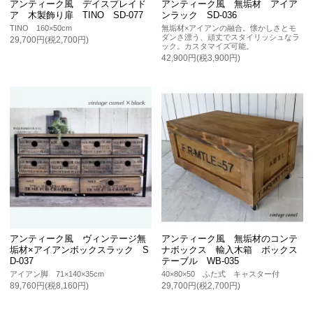
アンティーク風 デイスプレイド
アンティーク風 無垢材 アイア
ア 木製飾り扉 TINO SD-077
ンラック SD-036
TINO 160×50cm
無垢材×アイアンの融合。懐かしさとモ
ダンさ漂う、頑丈でスタイリッシュなラ
29,700円(税2,700円)
ック。カスタマイズ可能。
42,900円(税3,900円)
アンティーク風 ヴィンテージ無
アンティーク風 無垢材のコンテ
垢材×アイアンボックスラック S
ナボックス 輸入木箱 ボックス
D-037
テーブル WB-035
アイアン脚 71×140×35cm
40×80×50 ふた式 キャスター付
89,760円(税8,160円)
29,700円(税2,700円)