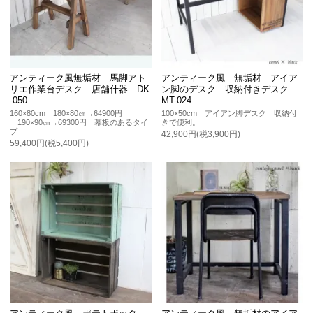
アンティーク風無垢材 馬脚アト
アンティーク風 無垢材 アイア
リエ作業台デスク 店舗什器 DK
ン脚のデスク 収納付きデスク
-050
MT-024
160×80cm 180×80㎝→64900円
100×50cm アイアン脚デスク 収納付
190×90㎝→69300円 幕板のあるタイ
きで便利。
プ
42,900円(税3,900円)
59,400円(税5,400円)