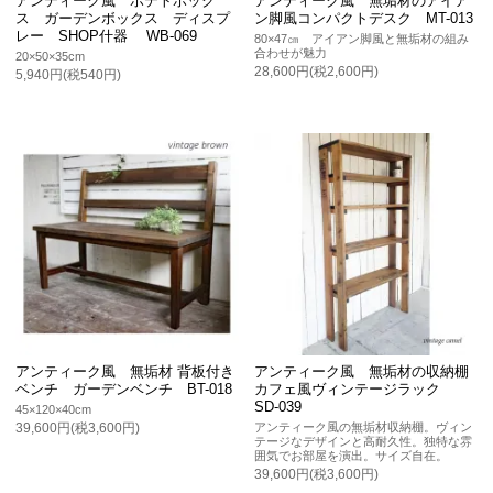
アンティーク風 ポテトボック
アンティーク風 無垢材のアイア
ス ガーデンボックス ディスプ
ン脚風コンパクトデスク MT-013
レー SHOP什器 WB-069
80×47㎝ アイアン脚風と無垢材の組み
合わせが魅力
20×50×35cm
28,600円(税2,600円)
5,940円(税540円)
アンティーク風 無垢材 背板付き
アンティーク風 無垢材の収納棚
ベンチ ガーデンベンチ BT-018
カフェ風ヴィンテージラック
SD-039
45×120×40cm
アンティーク風の無垢材収納棚。ヴィン
39,600円(税3,600円)
テージなデザインと高耐久性。独特な雰
囲気でお部屋を演出。サイズ自在。
39,600円(税3,600円)