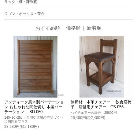
ラック・棚・陳列棚
ワゴン・ボックス・荷台
おすすめ順
|
価格順
|
新着順
アンティーク風木製パーテーショ
無垢材 本革チェアー 飲食店椅
ン おしゃれな間仕切り 木製パー
子 店舗用チェアー CS-055
テーション SD-060
ハイチェアーの場合 28600円
140×90×25cm 自宅や店舗の空間づくり
26,400円(税2,400円)
に個性をプラス
23,980円(税2,180円)