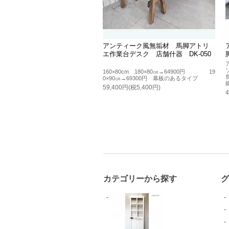
アンティーク風無垢材 馬脚アトリ
エ作業台デスク 店舗什器 DK-050
160×80cm 180×80㎝→64900円 19
0×90㎝→69300円 幕板のあるタイプ
59,400円(税5,400円)
カテゴリーから探す
グ