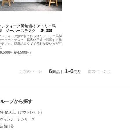
アンティーク風無垢材 アトリエ馬
脚 ソーホースデスク DK-008
アンティーク無垢材で作られたアトリエ馬脚
ソーホースデスク。幅広い用途で活躍する横
長デスク。簡単組み立てで多彩な使い方が可
能。
49,500円(税4,500円)
6
1-6
前のページ
次のページ
商品中
商品
ループから探す
特価SALE（アウトレット）
ヴィンテージシリーズ
店舗什器