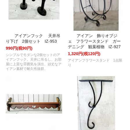
アイアンフック 天井吊
アイアン 飾りオブジ
り下げ 2個セット IZ-953
ェ フラワースタンド ガー
デニング 観葉植物 IZ-927
990円(税90円)
1,320円(税120円)
シンプルでモダンな2個セットのア
イアンフック。天井に吊るし、お部
アイアンフラワースタンド 1点限
屋に上質な雰囲気を演出。頑丈なア
り
イアン素材で耐久性抜群。