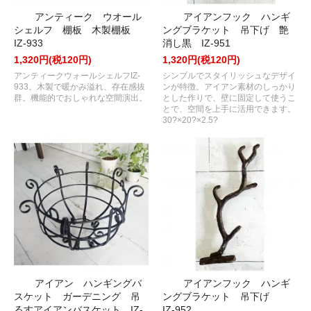
アンティーク ウオール
アイアンフック ハンギ
シェルフ 棚板 木製棚板
ングブラケット 吊下げ 艶
IZ-933
消し黒 IZ-951
1,320円(税120円)
1,320円(税120円)
アンティークウォールシェルフIZ-
シンプルでスタイリッシュなデザイ
933。木製で暖かみ溢れ、存在感抜
ンが特徴。アイアン素材のしっかり
群。機能的でおしゃれな空間演出。
とした作りで、壁に固定して使うこ
とで、空間を上手に活用できます。
30?×20?×2.5?
アイアン ハンギングバ
アイアンフック ハンギ
スケット ガーデニング 吊
ングブラケット 吊下げ
るすアイアンバスケット IZ-
IZ-952