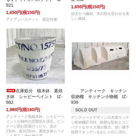
921
1,650円(税150円)
1,650円(税150円)
頑丈かつ繊細、木の枝を思わせる美
しい曲線。
アイアンバスケット 限定特価
在庫処分 植木鉢 素焼
アンティーク キッチン
き鉢 シャビーペイント IZ-
収納棚 キッチン小物棚 IZ-
982
939
1,980円(税180円)
SOLD OUT
アンティーク風植木鉢。シャビーペ
アンティークデザインの木製キッチ
イントが独特の雰囲気を演出。ビン
ン収納棚IZ-939。緻密な彫刻とコン
テージ調お部屋ぴったり。高さ
パクトなサイズ感が魅力。使い勝手
23cm、直径25cm。素焼き鉢にペイ
抜群でキッチンをおしゃれに演出。
ント加工。壊れ物注意。