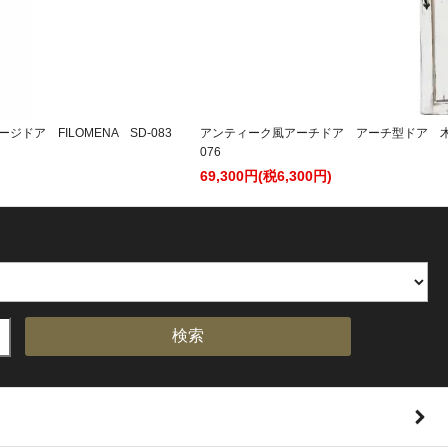
ア FILOMENA SD-083
アンティーク風アーチドア アーチ型ドア 木製
076
69,300円(税6,300円)
検索