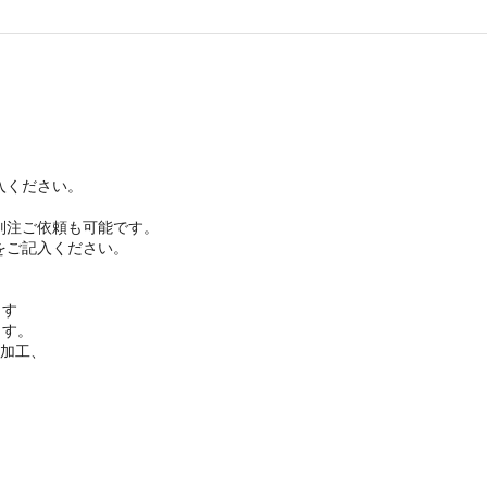
入ください。
別注ご依頼も可能です。
をご記入ください。
ます
ます。
て加工、