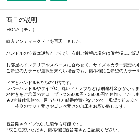
商品の説明
MONA（モナ）
輸入アンティークドアを再現しました。
ハンドルの位置は通常左ですが、右側ご希望の場合は備考欄にご記
お部屋のインテリアやスペースに合わせて、サイズやカラー変更の
ご希望のカラーが選択出来ない場合でも、備考欄にご希望のカラー
ドアとハンドルEのみの価格です。
レバーハンドルやタイプC、丸いドアノブなどは別途料金がかかり
枠付きをご希望の方は、プラス25000円～35000円でお作りいたし
★3方解体状態で、戸当たりと蝶番位置がないので、現場で組み立
枠側のラッチ受けやゴンべ受けの加工もお願い致します。
観音開きタイプの別注製作も可能です。
2枚ご注文いただき、備考欄に観音開きとご記載ください。