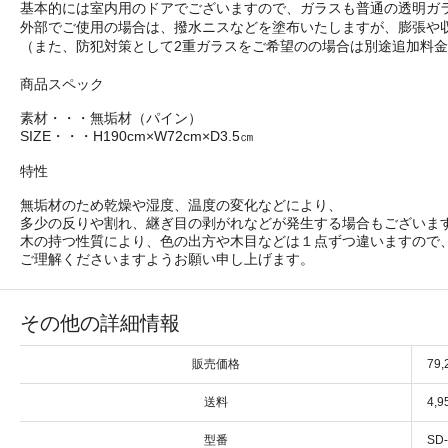
基本的には室内用のドアでございますので、ガラスも普通の透明ガ
外部でご使用の場合は、撥水ニスなどを塗布いたしますが、膨張や
（また、防犯対策として2重ガラスをご希望のの場合は別途追加料
商品スペック
素材・・・無垢材（パイン）
SIZE・・・H190cm×W72cm×D3.5㎝
特性
無垢材のため乾燥や湿度、温度の変化などにより、
多少の反りや割れ、継ぎ目の剥がれなどが発生する場合もございま
木の持つ性質により、色の出方や木目などは１点ずつ違いますので
ご理解くださいますようお願い申し上げます。
その他の詳細情報
販売価格
79
送料
4,
型番
SD-